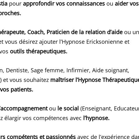
tia
pour
approfondir vos connaissances
ou
aider vos
proches.
rapeute, Coach, Praticien de la relation d’aide
ou u
t vous désirez ajouter l’Hypnose Ericksonienne et
 vos
outils thérapeutiques.
, Dentiste, Sage femme, Infirmier, Aide soignant,
) et vous souhaitez
maîtriser l’Hypnose Thérapeutiqu
r
vos patients.
l’accompagnement
ou
le social
(Enseignant, Educateu
rez élargir vos compétences avec
l’hypnose.
rs compétents et passionnés
avec de l’expérience da